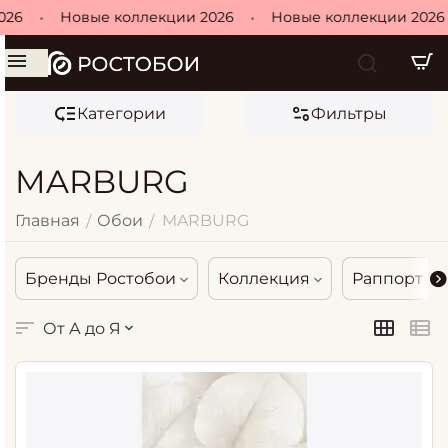
•
Новые коллекции 2026
•
Новые коллекции 2026
•
Категории
Фильтры
MARBURG
Главная
Обои
MARBURG
/
/
Бренды Ростобои
Коллекция
Раппорт
От А до Я