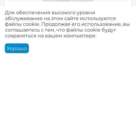
35219G Lava / Лава / Marburg 10,05 x 1,06 / 6
Для обеспечения высокого уровня
обслуживания на этом сайте используются
0.0
Артикул:
35219G
файлы cookie. Продолжая его использование, вы
соглашаетесь с тем, что файлы cookie будут
сохраняться на вашем компьютере.
Авторизуйтесь, чтобы купить
Хорошо
Корзина
Аккаунт
Контакты
Меню
Найти
35221G Lava / Лава / Marburg 10,05 x 1,06 / 6