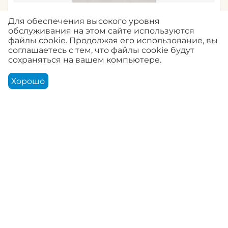
33088G панно Smart Art Selection 1/ Marburg /
Для обеспечения высокого уровня
10,05 x 1,06
обслуживания на этом сайте используются
файлы cookie. Продолжая его использование, вы
0.0
Артикул:
33088G
соглашаетесь с тем, что файлы cookie будут
сохраняться на вашем компьютере.
Авторизуйтесь, чтобы купить
Хорошо
Корзина
Аккаунт
Контакты
Меню
Найти
33089G панно Smart Art Selection 1/ Marburg /