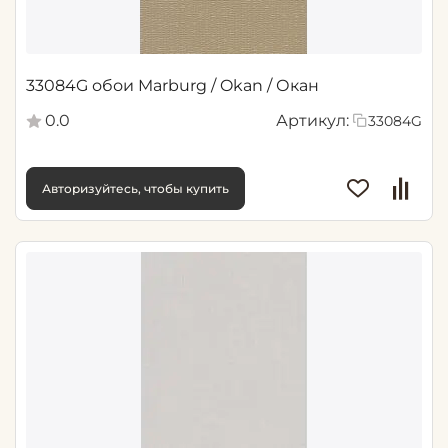
33084G обои Marburg / Okan / Окан
0.0
Артикул:
33084G
Авторизуйтесь, чтобы купить