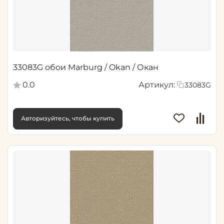
33083G обои Marburg / Okan / Окан
0.0
Артикул:
33083G
Авторизуйтесь, чтобы купить