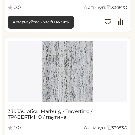
0.0
Артикул:
33052G
Авторизуйтесь, чтобы купить
33053G обои Marburg / Travertino /
ТРАВЕРТИНО / паутина
0.0
Артикул:
33053G