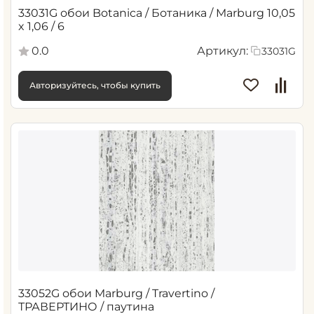
33031G обои Botanica / Ботаника / Marburg 10,05
x 1,06 / 6
0.0
Артикул:
33031G
Авторизуйтесь, чтобы купить
33052G обои Marburg / Travertino /
ТРАВЕРТИНО / паутина