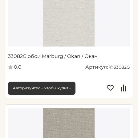
33082G обои Marburg / Okan / Окан
0.0
Артикул:
33082G
Авторизуйтесь, чтобы купить