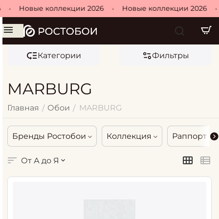
Новые коллекции 2026
•
Новые коллекции 2026
•
Н
Категории
Фильтры
MARBURG
Главная
Обои
MARBURG
/
/
Бренды Ростобои
Коллекция
Раппорт
От А до Я