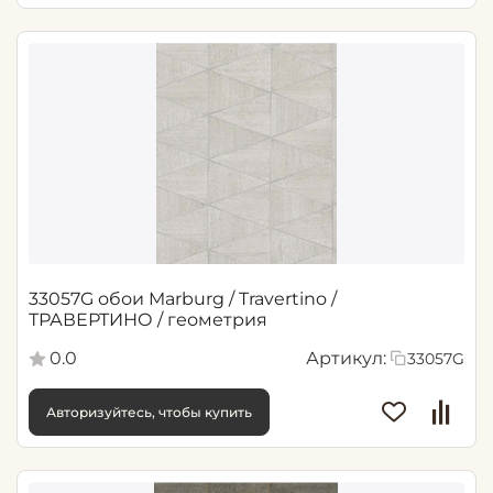
33057G обои Marburg / Travertino /
ТРАВЕРТИНО / геометрия
0.0
Артикул:
33057G
Авторизуйтесь, чтобы купить