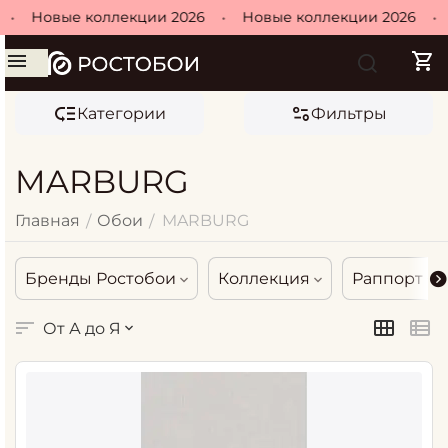
Новые коллекции 2026
•
Новые коллекции 2026
•
Но
Категории
Фильтры
MARBURG
Главная
Обои
MARBURG
/
/
Бренды Ростобои
Коллекция
Раппорт
От А до Я