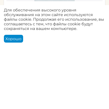
34223G СНЯТ City Romance /Городская
Для обеспечения высокого уровня
романтика / Marburg 10,05 x 1,06 / 6
обслуживания на этом сайте используются
файлы cookie. Продолжая его использование, вы
0.0
Артикул:
34223G
соглашаетесь с тем, что файлы cookie будут
сохраняться на вашем компьютере.
Авторизуйтесь, чтобы купить
Хорошо
Корзина
Аккаунт
Контакты
Меню
Найти
34224G City Romance /Городская романтика /