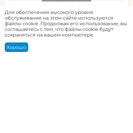
33055G обои Marburg / Travertino /
Для обеспечения высокого уровня
ТРАВЕРТИНО / геометрия
обслуживания на этом сайте используются
файлы cookie. Продолжая его использование, вы
0.0
Артикул:
33055G
соглашаетесь с тем, что файлы cookie будут
сохраняться на вашем компьютере.
Авторизуйтесь, чтобы купить
Хорошо
Корзина
Аккаунт
Контакты
Меню
Найти
33057G обои Marburg / Travertino /