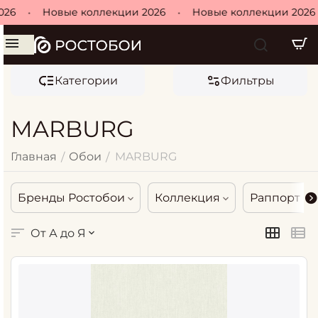
•
Новые коллекции 2026
•
Новые коллекции 2026
•
Категории
Фильтры
MARBURG
Главная
Обои
MARBURG
/
/
Бренды Ростобои
Коллекция
Раппорт
От А до Я