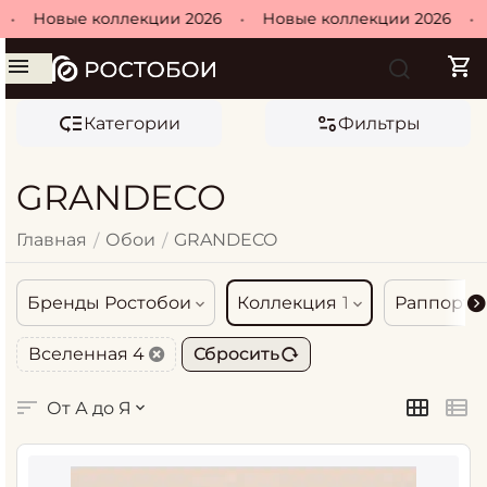
Новые коллекции 2026
•
Новые коллекции 2026
•
Нов
Категории
Фильтры
GRANDECO
Главная
Обои
GRANDECO
/
/
Бренды Ростобои
Коллекция
1
Раппорт
Вселенная 4
Сбросить
От А до Я