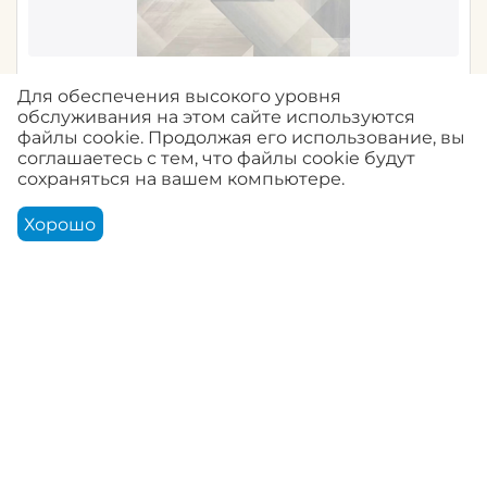
3223UR (GD) Бельгия / Universe 4 / ВСЕЛЕННАЯ
Для обеспечения высокого уровня
4 (1,06*10,05м обои винил флиз)
обслуживания на этом сайте используются
файлы cookie. Продолжая его использование, вы
0.0
Артикул:
UR3223
соглашаетесь с тем, что файлы cookie будут
сохраняться на вашем компьютере.
Нет в наличии
Хорошо
Корзина
Аккаунт
Контакты
Меню
Найти