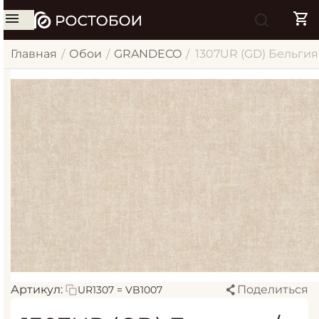
Главная
Обои
GRANDECO
1307UR (GD) Бельгия 
/
/
/
Артикул:
Поделиться
UR1307 = VB1007