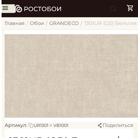
Главная
Обои
GRANDECO
1301UR (GD) Бельгия 
/
/
/
Артикул:
Поделиться
UR1301 = VB1001