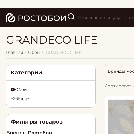
GRANDECO LIFE
Главная
/
Обои
/
GRANDECO LIFE
Бренды Ро
Категории
Сортировать 
Обои
+23
Еще
Фильтры товаров
Бренды Ростобои