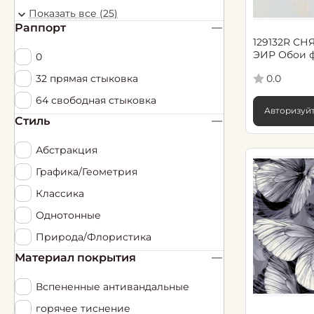
Кубе
Показать все (25)
Раппорт
Лиа
129132R СНЯ
Линда / Мелинда
ЭИР Обои флизелин гор. винил,
0
1.06х10.05,
Ноа
32 прямая стыковка
0.0
Пион
64 свободная стыковка
Авторизуйт
Рэйни
Стиль
Селестэр / Тэрия
Абстракция
Сета
Графика/Геометрия
Соломея / Шато
Классика
Токата
Однотонные
Фабри
Природа/Флористика
Фарелли (ROSP 4)
Материал покрытия
Электронный
Вспененные антивандальные
Эленато (ROSP)
горячее тиснение