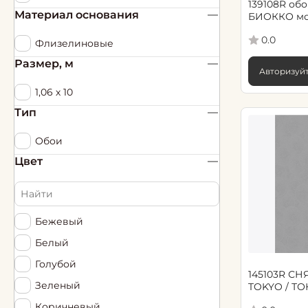
Юна
139108R обо
Материал основания
БИОККО мо
0.0
Флизелиновые
Размер, м
Авторизуйт
1,06 х 10
Тип
Обои
Цвет
Бежевый
Белый
Голубой
145103R СНЯ
Зеленый
TOKYO / ТО
серый
Коричневый