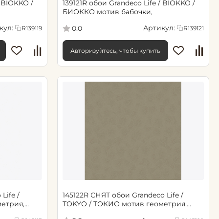
/ BIOKKO /
139121R обои Grandeco Life / BIOKKO /
БИОККО мотив бабочки,
кул:
Артикул:
0.0
R139119
R139121
Авторизуйтесь, чтобы купить
Life /
145122R СНЯТ обои Grandeco Life /
етрия,
TOKYO / ТОКИО мотив геометрия,
темно-бежевый