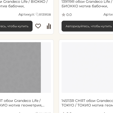
и Grandeco Life / BIOKKO /
139119R обои Grandeco Life 
тив бабочки,
БИОККО мотив бабочки,
Артикул:
Арти
0.0
R139108
есь, чтобы купить
Авторизуйтесь, чтобы купить
Т обои Grandeco Life /
145113R СНЯТ обои Grandeco 
КИО мотив геометрия,
TOKYO / ТОКИО мотив геом
светло-серый