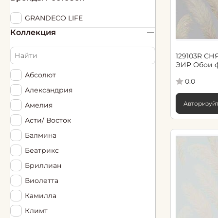
GRANDECO LIFE
Коллекция
129103R СНЯ
ЭИР Обои флизелин гор. винил,
1.06х10.05,
Абсолют
0.0
Александрия
Авторизуйт
Амелия
Асти/ Восток
Балмина
Беатрикс
Бриллиан
Виолетта
Камилла
Климт