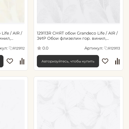
ife / AIR /
129113R СНЯТ обои Grandeco Life / AIR /
ЭИР Обои флизелин гор. винил,
еж
1.06х10.05, мотив, светло-сер
кул:
Артикул:
0.0
R129112
R129113
Авторизуйтесь, чтобы купить