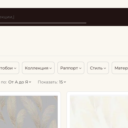
стобои
Коллекция
Раппорт
Стиль
Матер
по:
От А до Я
Показать:
15