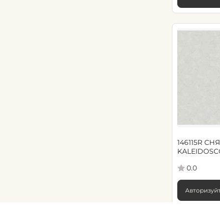
146115R СНЯ
KALEIDOSC
мотив геом
0.0
Авторизуйт