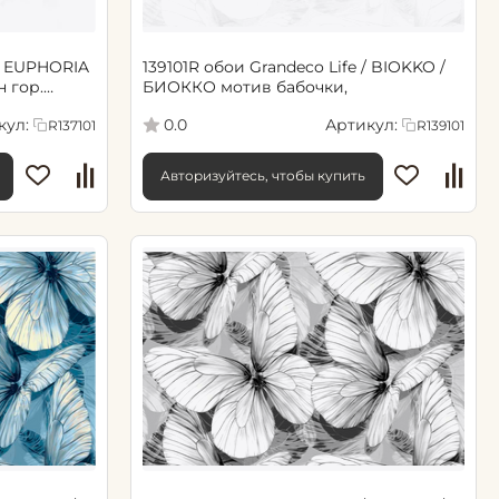
 / EUPHORIA
139101R обои Grandeco Life / BIOKKO /
БИОККО мотив бабочки,
укату
кул:
Артикул:
0.0
R137101
R139101
Авторизуйтесь, чтобы купить