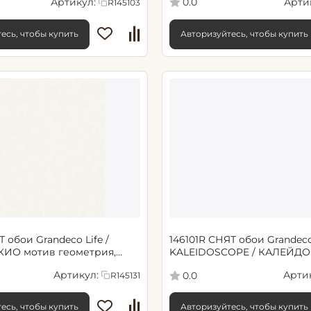
Артикул:
Арти
0.0
R145103
есь, чтобы купить
Авторизуйтесь, чтобы купить
Т обои Grandeco Life /
146101R СНЯТ обои Grandeco 
КИО мотив геометрия,
KALEIDOSCOPE / КАЛЕЙД
й
мотив геометрия, белый
Артикул:
Арти
0.0
R145131
есь, чтобы купить
Авторизуйтесь, чтобы купить