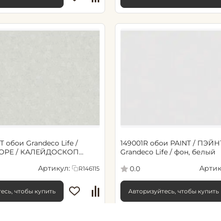
Т обои Grandeco Life /
149001R обои PAINT / ПЭЙНТ
OPE / КАЛЕЙДОСКОП
Grandeco Life / фон, белый
етрия, зеленый
Артикул:
Артик
0.0
R146115
есь, чтобы купить
Авторизуйтесь, чтобы купить