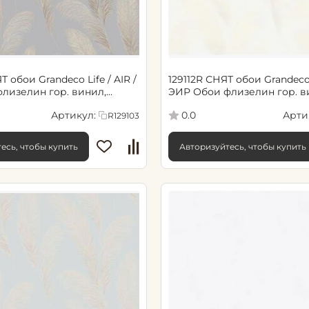
Т обои Grandeco Life / AIR /
129112R СНЯТ обои Grandeco L
ЭИР Обои флизелин гор. винил,
 мотив, серый
1.06х10.05, мотив, светло-б
Артикул:
Арти
0.0
R129103
есь, чтобы купить
Авторизуйтесь, чтобы купить