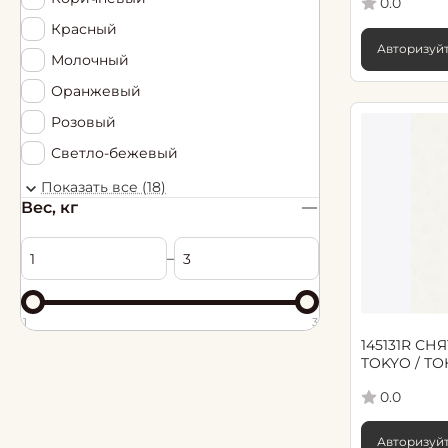
0.0
Красный
Авторизуйт
Молочный
Оранжевый
Розовый
Светло-бежевый
Светло-серый
Показать все (18)
Вес, кг
Серо-бежевый
Серый
–
Синий
Сиреневый
1
3
Темно-бежевый
145131R СНЯ
TOKYO / ТО
Темно-серый
жемчужны
0.0
Черный
Авторизуйт