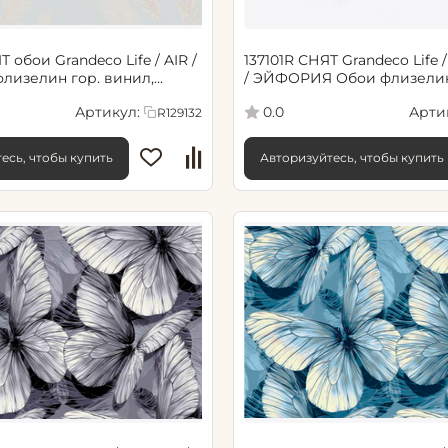
Т обои Grandeco Life / AIR /
137101R СНЯТ Grandeco Life
/ ЭЙФОРИЯ Обои флизелин гор.
 мотив, мятный
винил, 1.06х10.05, мотив шт
Артикул:
Арти
0.0
R129132
есь, чтобы купить
Авторизуйтесь, чтобы купить