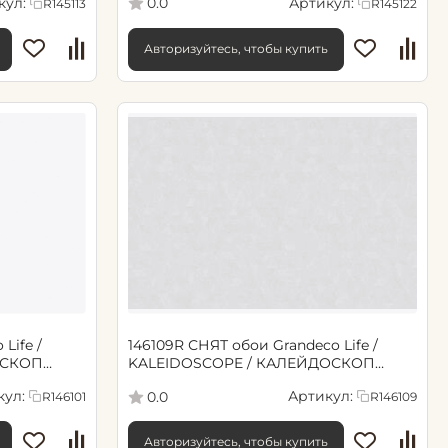
кул:
Артикул:
0.0
R145113
R145122
Авторизуйтесь, чтобы купить
Life /
146109R СНЯТ обои Grandeco Life /
ОСКОП
KALEIDOSCOPE / КАЛЕЙДОСКОП
мотив геометрия, серебряный
кул:
Артикул:
0.0
R146101
R146109
Авторизуйтесь, чтобы купить