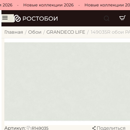
 2026
•
Новые коллекции 2026
•
Новые коллекции 20
Главная
Обои
GRANDECO LIFE
149035R обои PA
/
/
/
Артикул:
Поделиться
R149035