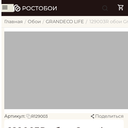
Главная
Обои
GRANDECO LIFE
129003R обои Gr
/
/
/
Артикул:
Поделиться
R129003