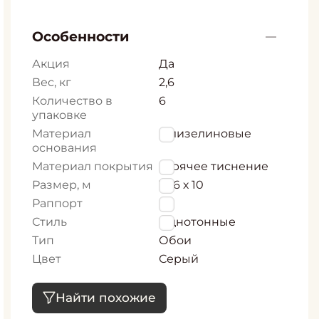
Особенности
Акция
Да
Вес, кг
2,6
Количество в
6
упаковке
Материал
Флизелиновые
основания
Материал покрытия
горячее тиснение
Размер, м
1,06 х 10
Раппорт
0
Стиль
Однотонные
Тип
Обои
Цвет
Серый
Найти похожие