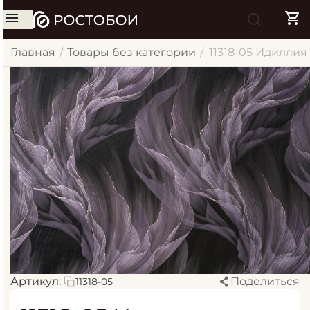
Главная
Товары без категории
11318-05 Идиллия 
/
/
Артикул:
Поделиться
11318-05