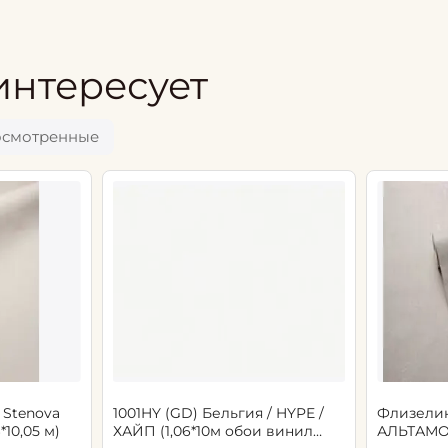
интересует
осмотренные
 Stenova
1001HY (GD) Бельгия / HYPE /
Флизели
6*10,05 м)
ХАЙП (1,06*10м обои винил
АЛЬТАМО