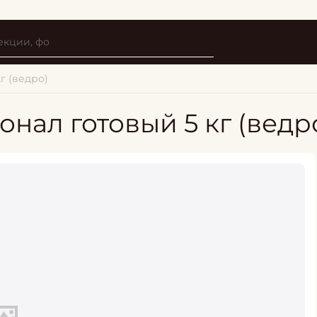
г (ведро)
нал готовый 5 кг (ведр