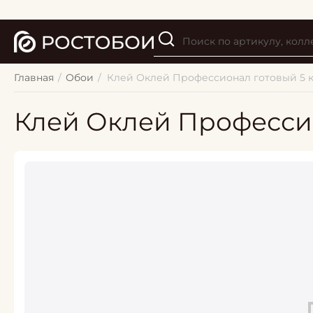
Главная
/
Обои
/
Клей Оклей Профессионал готовый 5 к
Клей Оклей Профессио