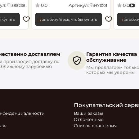
флиз) (6)
Сенсори 1
ул:
Артикул:
0.0
0.0
588236
HY1001
ы купить
Авторизуйтесь, чтобы купить
Авторизу
чественно доставляем
Гарантия качества
обслуживание
 производит доставку по
и ближнему зарубежью
Мы предлагаем только 
которых мы уверены
Покупательский серв
онфиденциальности
Ваши заказы
Отложенные
язь
Список сравнения