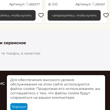
.06х10.05, арт. 585577
cветло-бежевый
Артикул:
Артикул:
0.0
585577
281051
йтесь, чтобы купить
Авторизуйтесь, чтобы купить
 и сервисное
те товары, в качестве
Для обеспечения высокого уровня
ис
Контакты
обслуживания на этом сайте используются
файлы cookie. Продолжая его использование, вы
г. Ольгинская, ул. Верхне-Луговая 73Б,
соглашаетесь с тем, что файлы cookie будут
пом. 2
сохраняться на вашем компьютере.
+7 (863) 284-00-02
Хорошо
Посмотреть на карте