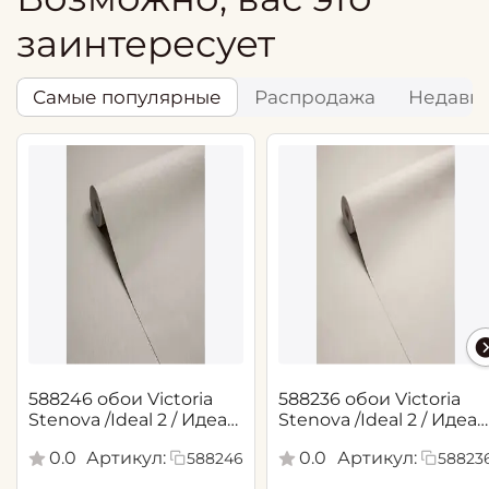
заинтересует
Самые популярные
Распродажа
Недавн
588246 обои Victoria
588236 обои Victoria
Stenova /Ideal 2 / Идеал
Stenova /Ideal 2 / Идеал
2(1,06*10,05 м)
2(1,06*10,05 м)
0.0
Артикул:
0.0
Артикул:
588246
58823