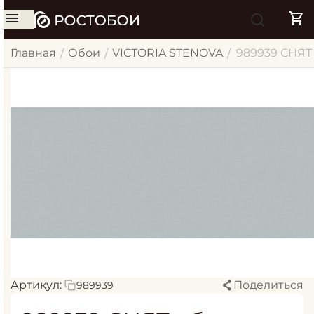
Главная
Обои
VICTORIA STENOVA
989939 СНЯТ 
/
/
/
Артикул:
Поделиться
989939