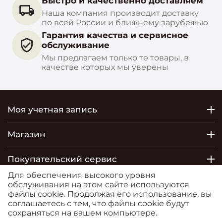
Быстро и качественно доставляем
Наша компания производит доставку
по всей России и ближнему зарубежью
Гарантия качества и сервисное
обслуживание
Мы предлагаем только те товары, в
качестве которых мы уверены
Моя учетная запись
Магазин
Покупательский сервис
Для обеспечения высокого уровня
Контакты
обслуживания на этом сайте используются
файлы cookie. Продолжая его использование, вы
соглашаетесь с тем, что файлы cookie будут
© 2026 РОСТОБОИ ДВО. Сайт
сохраняться на вашем компьютере.
https://moreoboev.ru
является маркетплейсом, на