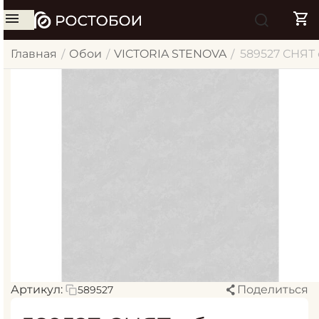
Главная
Обои
VICTORIA STENOVA
589527 СНЯТ 
/
/
/
Артикул:
Поделиться
589527