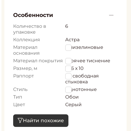
Особенности
Количество в
6
упаковке
Коллекция
Астра
Материал
Флизелиновые
основания
Материал покрытия
горячее тиснение
Размер, м
1,06 х 10
Раппорт
64 свободная
стыковка
Стиль
Однотонные
Тип
Обои
Цвет
Серый
Найти похожие