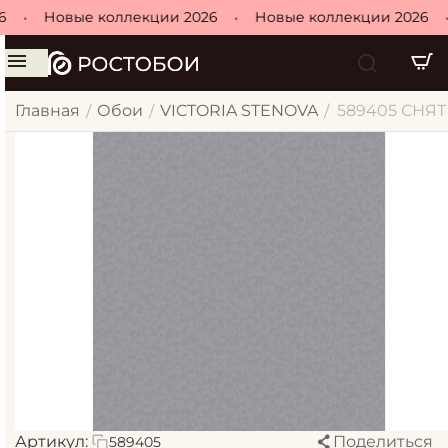
•
Новые коллекции 2026
•
Новые коллекции 2026
•
Главная
Обои
VICTORIA STENOVA
589405 СНЯТ о
/
/
/
Артикул:
Поделиться
589405