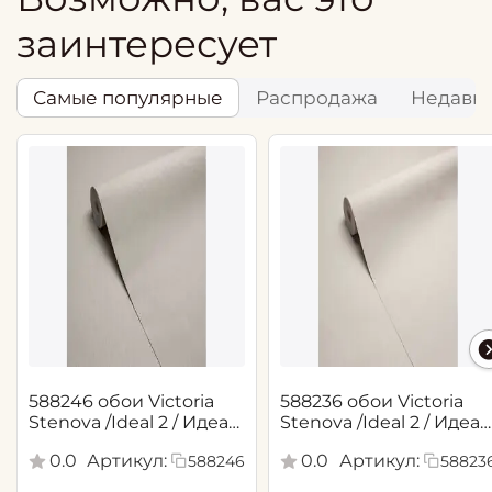
заинтересует
Самые популярные
Распродажа
Недавн
588246 обои Victoria
588236 обои Victoria
Stenova /Ideal 2 / Идеал
Stenova /Ideal 2 / Идеал
2(1,06*10,05 м)
2(1,06*10,05 м)
0.0
Артикул:
0.0
Артикул:
588246
58823