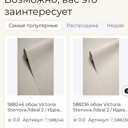
заинтересует
Самые популярные
Распродажа
Недавн
588246 обои Victoria
588236 обои Victoria
Stenova /Ideal 2 / Идеал
Stenova /Ideal 2 / Идеал
2(1,06*10,05 м)
2(1,06*10,05 м)
0.0
Артикул:
0.0
Артикул:
588246
58823