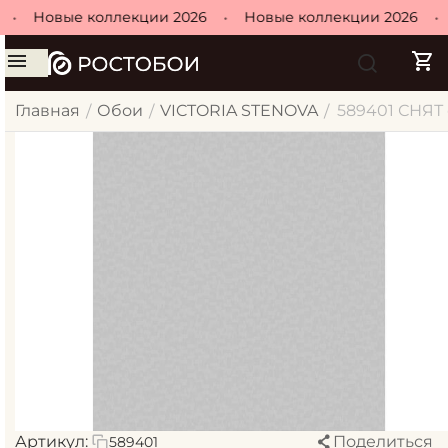
•
Новые коллекции 2026
•
Новые коллекции 2026
•
Н
Главная
Обои
VICTORIA STENOVA
589401 СНЯТ о
/
/
/
Артикул:
Поделиться
589401