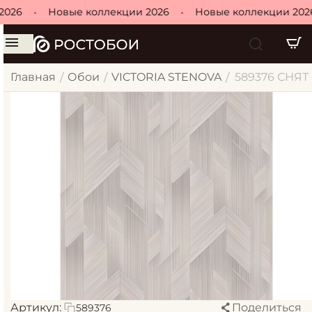
026
•
Новые коллекции 2026
•
Новые коллекции 2026
Главная
Обои
VICTORIA STENOVA
589376 СНЯТ о
/
/
/
Артикул:
Поделиться
589376