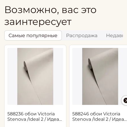
Возможно, вас это
заинтересует
Самые популярные
Распродажа
Недавн
588236 обои Victoria
588246 обои Victoria
Stenova /Ideal 2 / Идеал
Stenova /Ideal 2 / Идеал
2(1,06*10,05 м)
2(1,06*10,05 м)