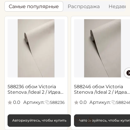
Самые популярные
Распродажа
Недавн
588236 обои Victoria
588246 обои Victoria
Stenova /Ideal 2 / Идеал
Stenova /Ideal 2 / Идеал
2(1,06*10,05 м)
2(1,06*10,05 м)
0.0
Артикул:
0.0
Артикул:
588236
58824
Авторизуйтесь, чтобы купить
Авторизуйтесь, чтобы купи