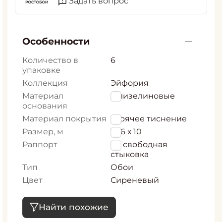
Задать вопрос
Особенности
Количество в
6
упаковке
Коллекция
Эйфория
Материал
Флизелиновые
основания
Материал покрытия
горячее тиснение
Размер, м
1,06 х 10
Раппорт
64 свободная
стыковка
Тип
Обои
Цвет
Сиреневый
Найти похожие