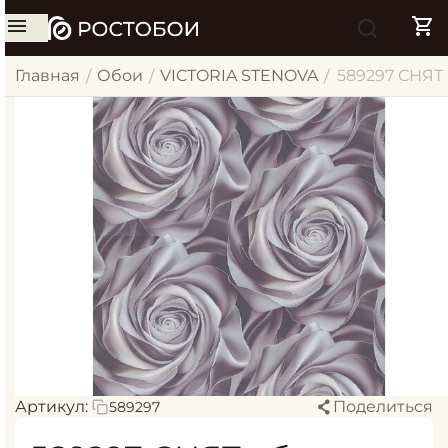
Главная
Обои
VICTORIA STENOVA
589297 СНЯТ 
/
/
/
Артикул:
Поделиться
589297