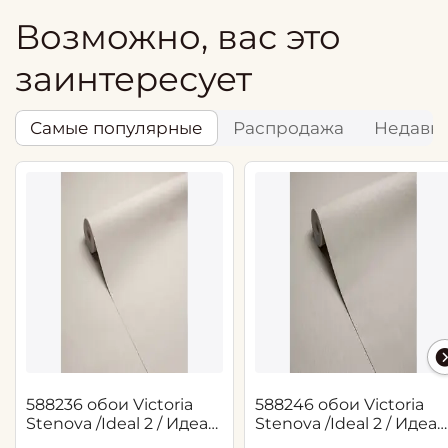
Возможно, вас это
заинтересует
Самые популярные
Распродажа
Недавн
588236 обои Victoria
588246 обои Victoria
Stenova /Ideal 2 / Идеал
Stenova /Ideal 2 / Идеал
2(1,06*10,05 м)
2(1,06*10,05 м)