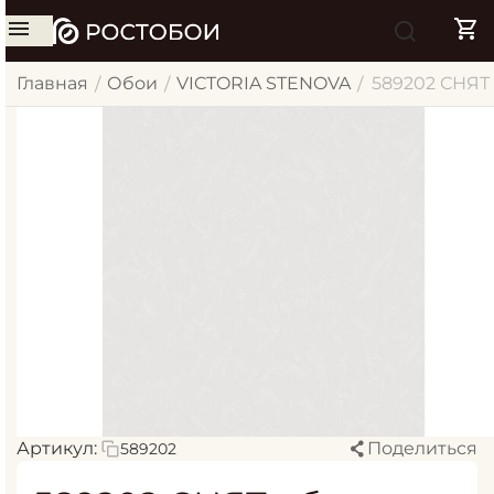
Главная
Обои
VICTORIA STENOVA
589202 СНЯТ 
/
/
/
Артикул:
Поделиться
589202