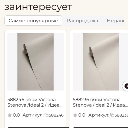
заинтересует
Самые популярные
Распродажа
Недавн
588246 обои Victoria
588236 обои Victoria
Stenova /Ideal 2 / Идеал
Stenova /Ideal 2 / Идеал
2(1,06*10,05 м)
2(1,06*10,05 м)
0.0
Артикул:
0.0
Артикул:
588246
58823