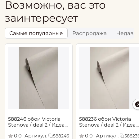
Возможно, вас это
заинтересует
Самые популярные
Распродажа
Недавн
588246 обои Victoria
588236 обои Victoria
Stenova /Ideal 2 / Идеал
Stenova /Ideal 2 / Идеал
2(1,06*10,05 м)
2(1,06*10,05 м)
0.0
Артикул:
0.0
Артикул:
588246
58823