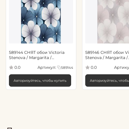
589144 СНЯТ обои Victoria
589146 СНЯТ обои Vi
Stenova / Margarita /
Stenova / Margarita /
Маргарита, 1,06*10,05 м (6)
Маргарита, 1,06*10,05
Артикул:
Артику
0.0
0.0
589144
Авторизуйтесь, чтобы купить
Авторизуйтесь, чтоб