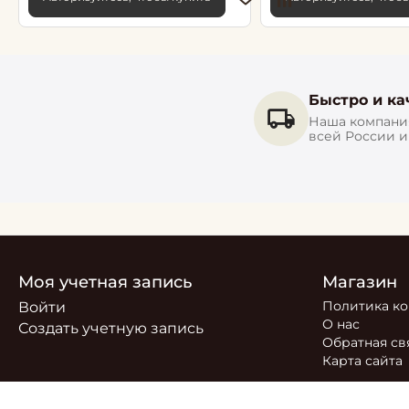
Быстро и ка
Наша компания
всей России 
Моя учетная запись
Магазин
Политика к
Войти
О нас
Создать учетную запись
Обратная св
Карта сайта
© 2026 РОСТОБОИ ДВО. Сайт
https://moreoboev.ru
являет