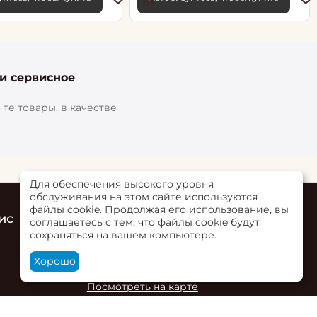
 и сервисное
те товары, в качестве
Для обеспечения высокого уровня
обслуживания на этом сайте используются
файлы cookie. Продолжая его использование, вы
ис
Контакты
соглашаетесь с тем, что файлы cookie будут
сохраняться на вашем компьютере.
г. Ольгинская, ул. Верхне-Луговая 73Б,
пом. 2
Хорошо
+7 (863) 284-00-02
Посмотреть на карте
и ООО "Ростобои" и ИП Деминова Василия Олеговича.