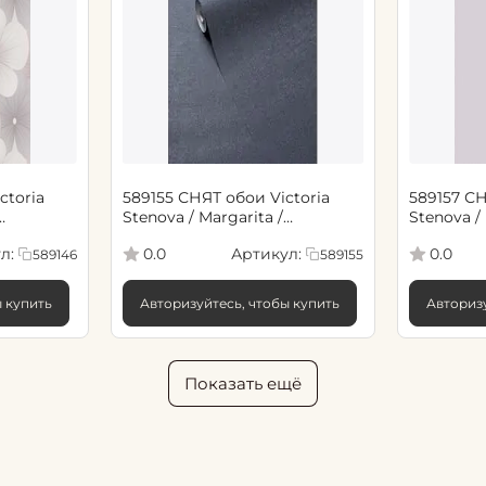
ctoria
589155 СНЯТ обои Victoria
589157 СН
Stenova / Margarita /
Stenova / 
 м (6)
Маргарита, 1,06*10,05 м (6)
Маргарита
л:
Артикул:
0.0
0.0
589146
589155
ы купить
Авторизуйтесь, чтобы купить
Авторизу
Показать ещё