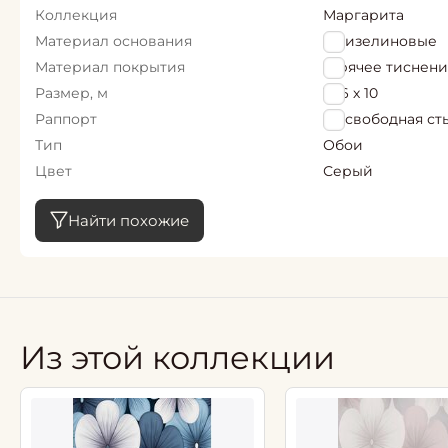
Коллекция
Маргарита
Материал основания
Флизелиновые
Материал покрытия
Горячее тиснен
Размер, м
1,06 х 10
Раппорт
64 свободная ст
Тип
Обои
Цвет
Серый
Найти похожие
Из этой коллекции