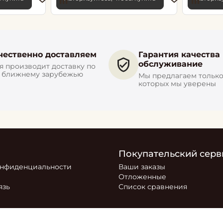
чественно доставляем
Гарантия качества
обслуживание
 производит доставку по
и ближнему зарубежью
Мы предлагаем только 
которых мы уверены
Покупательский серв
онфиденциальности
Ваши заказы
Отложенные
язь
Список сравнения
ся маркетплейсом, на котором представлен товар компани