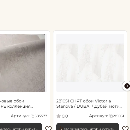
новые обои
281051 СНЯТ обои Victoria
РЕ коллекция
Stenova / DUBAI / Дубай мотив
.06х10.05, арт. 585577
cветло-бежевый
Артикул:
Артикул:
0.0
585577
281051
йтесь, чтобы купить
Авторизуйтесь, чтобы купить