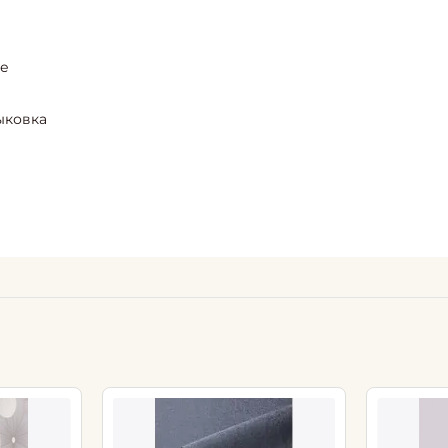
ие
ыковка