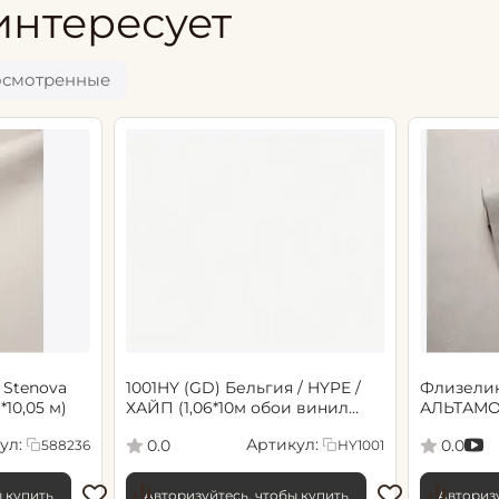
интересует
осмотренные
 Stenova
1001HY (GD) Бельгия / HYPE /
Флизели
6*10,05 м)
ХАЙП (1,06*10м обои винил
АЛЬТАМО
флиз) (6)
Сенсори 1
ул:
Артикул:
0.0
0.0
588236
HY1001
ы купить
Авторизуйтесь, чтобы купить
Авторизу