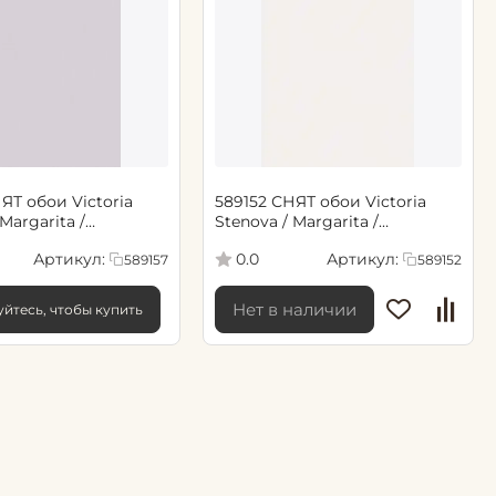
ЯТ обои Victoria
589152 СНЯТ обои Victoria
Margarita /
Stenova / Margarita /
, 1,06*10,05 м (6)
Маргарита, 1,06*10,05 м (6)
Артикул:
Артикул:
0.0
589157
589152
Нет в наличии
йтесь, чтобы купить