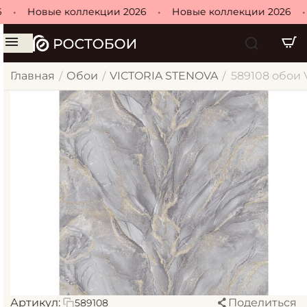
•
Новые коллекции 2026
•
Новые коллекции 2026
•
Главная
Обои
VICTORIA STENOVA
589108 обои Vi
/
/
/
Артикул:
Поделиться
589108