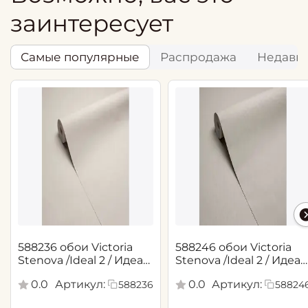
заинтересует
Самые популярные
Распродажа
Недавн
588236 обои Victoria
588246 обои Victoria
Stenova /Ideal 2 / Идеал
Stenova /Ideal 2 / Идеал
2(1,06*10,05 м)
2(1,06*10,05 м)
0.0
Артикул:
0.0
Артикул:
588236
58824