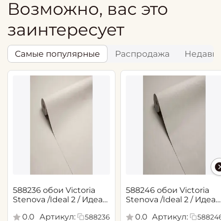
Возможно, вас это
заинтересует
Самые популярные
Распродажа
Недавн
588236 обои Victoria
588246 обои Victoria
Stenova /Ideal 2 / Идеал
Stenova /Ideal 2 / Идеал
2(1,06*10,05 м)
2(1,06*10,05 м)
0.0
Артикул:
0.0
Артикул:
588236
58824