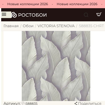
•
Новые коллекции 2026
•
Новые коллекции 2026
•
Н
Главная
Обои
VICTORIA STENOVA
588835 СНЯТ о
/
/
/
Артикул:
Поделиться
588835