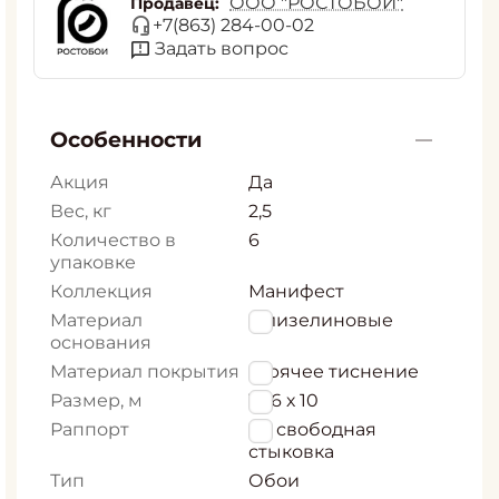
ООО "РОСТОБОИ"
Продавец:
+7(863) 284-00-02
Задать вопрос
Особенности
Акция
Да
Вес, кг
2,5
Количество в
6
упаковке
Коллекция
Манифест
Материал
Флизелиновые
основания
Материал покрытия
Горячее тиснение
Размер, м
1,06 х 10
Раппорт
64 свободная
стыковка
Тип
Обои