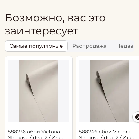
Возможно, вас это
заинтересует
Самые популярные
Распродажа
Недавн
588236 обои Victoria
588246 обои Victoria
Stenova /Ideal 2 / Идеал
Stenova /Ideal 2 / Идеал