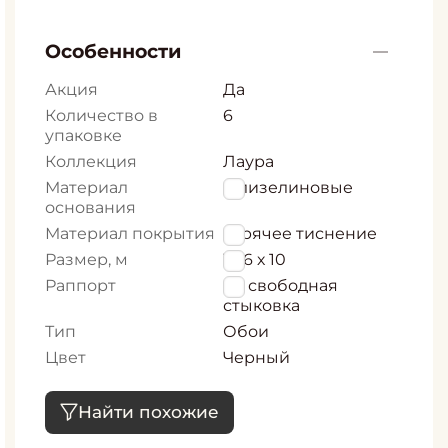
Особенности
Акция
Да
Количество в
6
упаковке
Коллекция
Лаура
Материал
Флизелиновые
основания
Материал покрытия
горячее тиснение
Размер, м
1,06 х 10
Раппорт
64 свободная
стыковка
Тип
Обои
Цвет
Черный
Найти похожие