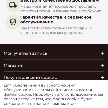
Быстро и качественно доставляем
Наша компания производит доставку
по всей России и ближнему зарубежью
Гарантия качества и сервисное
обслуживание
Мы предлагаем только те товары, в
качестве которых мы уверены
Моя учетная запись
Магазин
Покупательский сервис
Для обеспечения высокого уровня
Контакты
обслуживания на этом сайте используются
файлы cookie. Продолжая его использование, вы
соглашаетесь с тем, что файлы cookie будут
© 2026 РОСТОБОИ ДВО. Сайт
сохраняться на вашем компьютере.
https://moreoboev.ru
является маркетплейсом, на