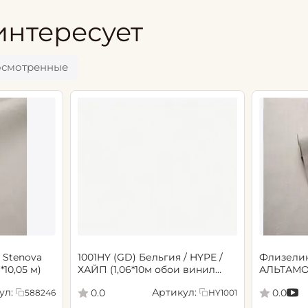
интересует
осмотренные
 Stenova
1001HY (GD) Бельгия / HYPE /
Флизели
6*10,05 м)
ХАЙП (1,06*10м обои винил
АЛЬТАМО
флиз) (6)
Сенсори 1
ул:
Артикул:
0.0
0.0
588246
HY1001