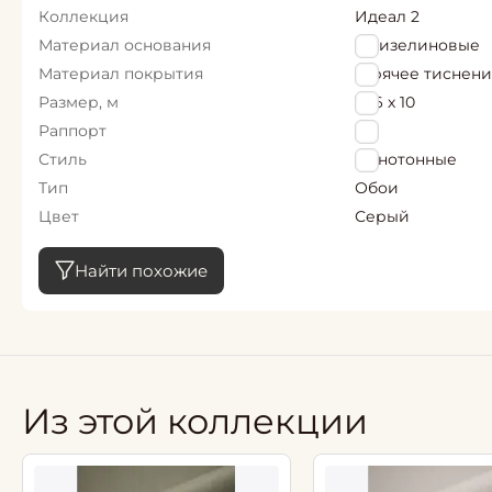
Коллекция
Идеал 2
Материал основания
Флизелиновые
Материал покрытия
Горячее тиснен
Размер, м
1,06 х 10
Раппорт
0
Стиль
Однотонные
Тип
Обои
Цвет
Серый
Найти похожие
Из этой коллекции