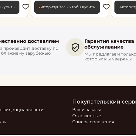
ы купить
Авторизуйтесь, чтобы купить
Авторизу
чественно доставляем
Гарантия качества
обслуживание
 производит доставку по
и ближнему зарубежью
Мы предлагаем только 
которых мы уверены
Покупательский серв
онфиденциальности
Ваши заказы
Отложенные
язь
Список сравнения