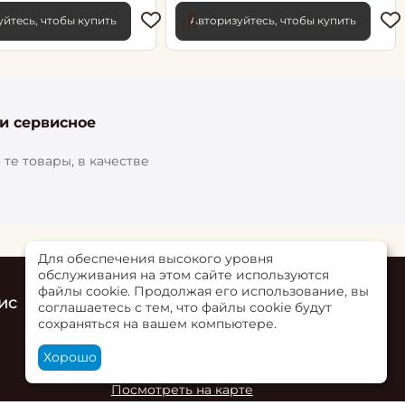
йтесь, чтобы купить
Авторизуйтесь, чтобы купить
 и сервисное
те товары, в качестве
Для обеспечения высокого уровня
обслуживания на этом сайте используются
файлы cookie. Продолжая его использование, вы
ис
Контакты
соглашаетесь с тем, что файлы cookie будут
сохраняться на вашем компьютере.
г. Ольгинская, ул. Верхне-Луговая 73Б,
пом. 2
Хорошо
+7 (863) 284-00-02
Посмотреть на карте