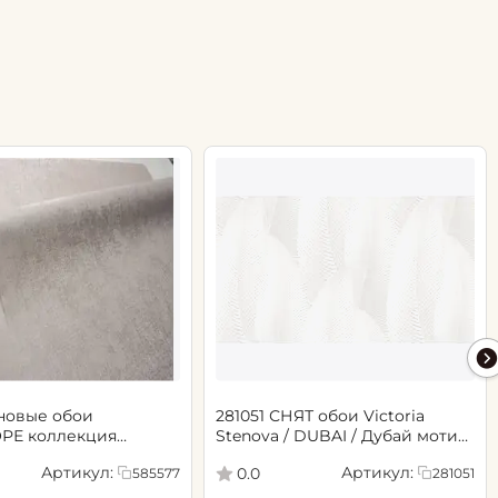
новые обои
281051 СНЯТ обои Victoria
РЕ коллекция
Stenova / DUBAI / Дубай мотив
.06х10.05, арт. 585577
cветло-бежевый
Артикул:
Артикул:
0.0
585577
281051