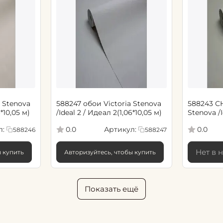
 Stenova
588247 обои Victoria Stenova
588243 СН
6*10,05 м)
/Ideal 2 / Идеал 2(1,06*10,05 м)
Stenova /
2(1,06*10,
л:
Артикул:
0.0
0.0
588246
588247
Нет в 
ы купить
Авторизуйтесь, чтобы купить
Показать ещё