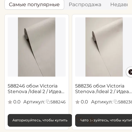
Самые популярные
Распродажа
Недавн
588246 обои Victoria
588236 обои Victoria
Stenova /Ideal 2 / Идеал
Stenova /Ideal 2 / Идеал
2(1,06*10,05 м)
2(1,06*10,05 м)
0.0
Артикул:
0.0
Артикул:
588246
58823
Авторизуйтесь, чтобы купить
Авторизуйтесь, чтобы купи