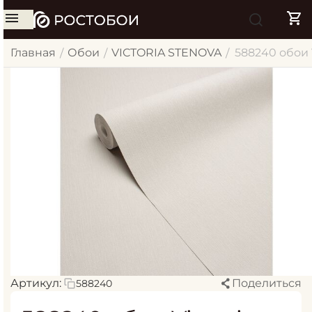
Главная
Обои
VICTORIA STENOVA
588240 обои Vi
/
/
/
Артикул:
Поделиться
588240