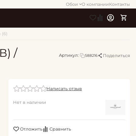
Обои
О компании
Контакты
 (6)
) /
Артикул:
Поделиться
588216
Написать отзыв
Нет в наличии
Отложить
Сравнить