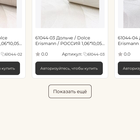
lce
61044-03 Дольче / Dolce
61044-04 
06*10,05
Erismann / РОССИЯ 1,06*10,05
Erismann 
(6)
(6)
Артикул:
0.0
0.0
61044-02
61044-03
ы купить
Авторизуйтесь, чтобы купить
Авторизу
Показать ещё