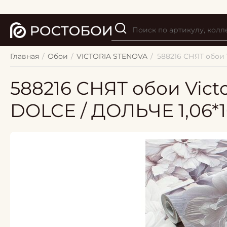
Главная
/
Обои
/
VICTORIA STENOVA
/
588216 СНЯТ обои 
588216 СНЯТ обои Vict
DOLCE / ДОЛЬЧЕ 1,06*10