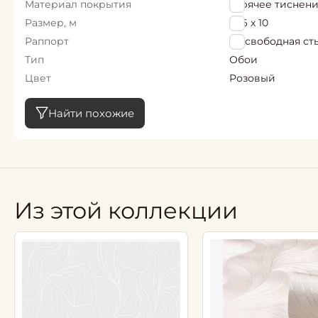
Материал покрытия
горячее тиснен
Размер, м
1,06 х 10
Раппорт
64 свободная ст
Тип
Обои
Цвет
Розовый
Найти похожие
Из этой коллекции