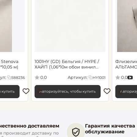
 Stenova
1001HY (GD) Бельгия / HYPE /
Флизели
6*10,05 м)
ХАЙП (1,06*10м обои винил
АЛЬТАМО
флиз) (6)
Сенсори 1
ул:
Артикул:
0.0
0.0
588236
HY1001
ы купить
Авторизуйтесь, чтобы купить
Авторизу
чественно доставляем
Гарантия качества
обслуживание
 производит доставку по