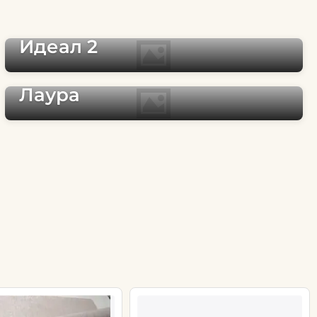
Идеал 2
Лаура