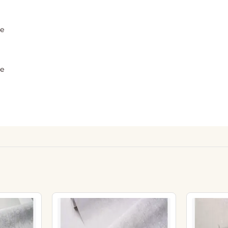
ие
ие