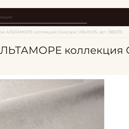
и АЛЬТАМОРЕ коллекция Сенсори 1.06х10.05, арт. 585575
АЛЬТАМОРЕ коллекция 