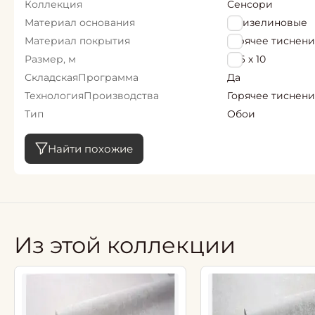
Коллекция
Сенсори
Материал основания
Флизелиновые
Материал покрытия
Горячее тиснен
Размер, м
1,06 х 10
СкладскаяПрограмма
Да
ТехнологияПроизводства
Горячее тиснен
Тип
Обои
Найти похожие
Из этой коллекции