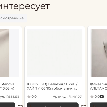
интересует
осмотренные
 Stenova
1001HY (GD) Бельгия / HYPE /
Флизели
6*10,05 м)
ХАЙП (1,06*10м обои винил
АЛЬТАМО
флиз) (6)
Сенсори 1
ул:
Артикул:
0.0
0.0
588236
HY1001