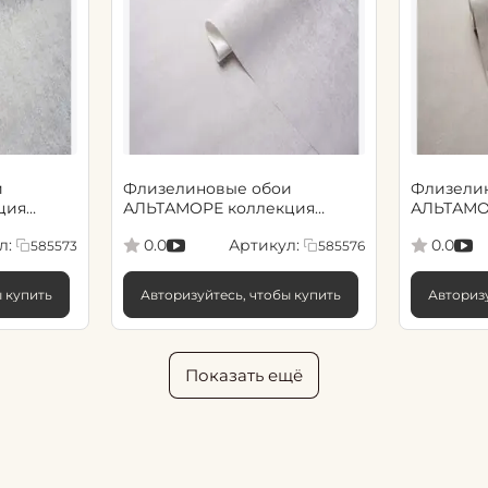
и
Флизелиновые обои
Флизели
ция
АЛЬТАМОРЕ коллекция
АЛЬТАМО
рт.
Сенсори 1.06х10.05, арт.
Сенсори 1
л:
Артикул:
0.0
0.0
585573
585576
585576
585577
ы купить
Авторизуйтесь, чтобы купить
Авторизу
Показать ещё