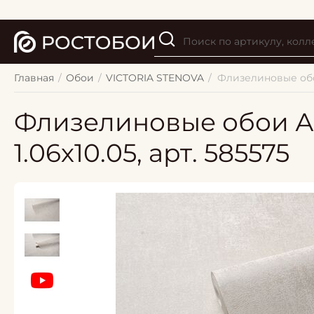
Главная
/
Обои
/
VICTORIA STENOVA
/
Флизелиновые обо
Флизелиновые обои 
1.06х10.05, арт. 585575