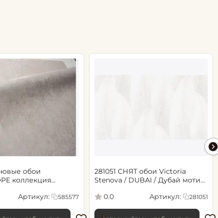
новые обои
281051 СНЯТ обои Victoria
РЕ коллекция
Stenova / DUBAI / Дубай мотив
.06х10.05, арт. 585577
cветло-бежевый
Артикул:
Артикул:
0.0
585577
281051