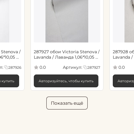
 Stenova /
287927 обои Victoria Stenova /
287928 об
6*10,05 м
Lavanda / Лаванда 1,06*10,05 м
Lavanda /
(6)
(6)
л:
Артикул:
0.0
0.0
287926
287927
ы купить
Авторизуйтесь, чтобы купить
Авторизу
Показать ещё