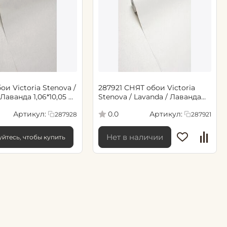
ои Victoria Stenova /
287921 СНЯТ обои Victoria
 Лаванда 1,06*10,05 м
Stenova / Lavanda / Лаванда
1,06*10,05 м (6)
Артикул:
Артикул:
0.0
287928
287921
Нет в наличии
йтесь, чтобы купить