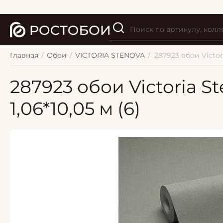
Главная
/
Обои
/
VICTORIA STENOVA
/
287923 обои Victori
287923 обои Victoria S
1,06*10,05 м (6)