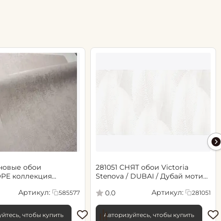
новые обои
281051 СНЯТ обои Victoria
РЕ коллекция
Stenova / DUBAI / Дубай мотив
.06х10.05, арт. 585577
cветло-бежевый
Артикул:
Артикул:
0.0
585577
281051
йтесь, чтобы купить
Авторизуйтесь, чтобы купить