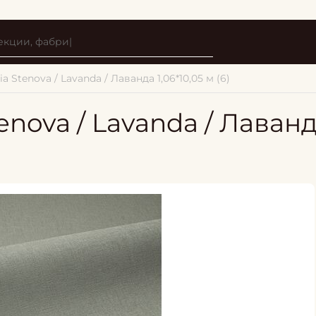
a Stenova / Lavanda / Лаванда 1,06*10,05 м (6)
tenova / Lavanda / Лаван