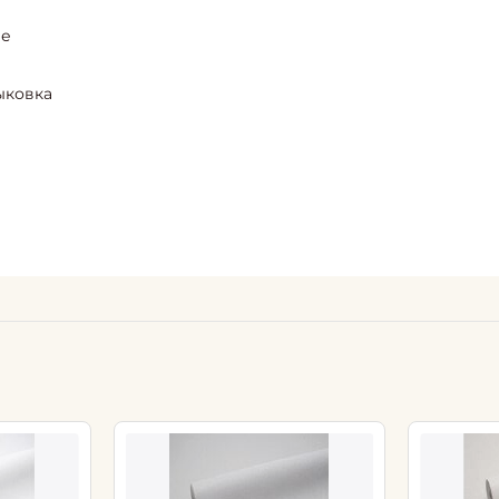
ие
ыковка