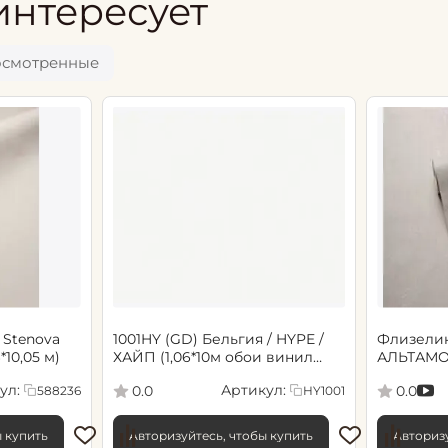
интересует
осмотренные
 Stenova
1001HY (GD) Бельгия / HYPE /
Флизели
6*10,05 м)
ХАЙП (1,06*10м обои винил
АЛЬТАМО
флиз) (6)
Сенсори 1
ул:
Артикул:
0.0
0.0
588236
HY1001
ы купить
Авторизуйтесь, чтобы купить
Авторизу