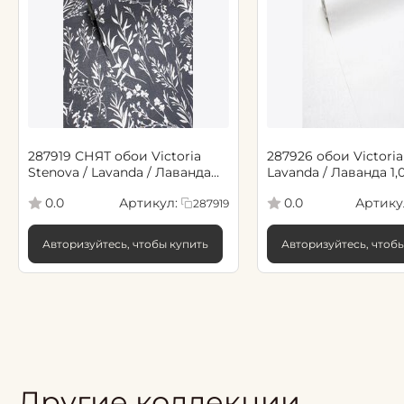
287919 СНЯТ обои Victoria
287926 обои Victoria
Stenova / Lavanda / Лаванда
Lavanda / Лаванда 1,0
1,06*10,05 м (6)
(6)
Артикул:
Артику
0.0
0.0
287919
Авторизуйтесь, чтобы купить
Авторизуйтесь, чтоб
Другие коллекции