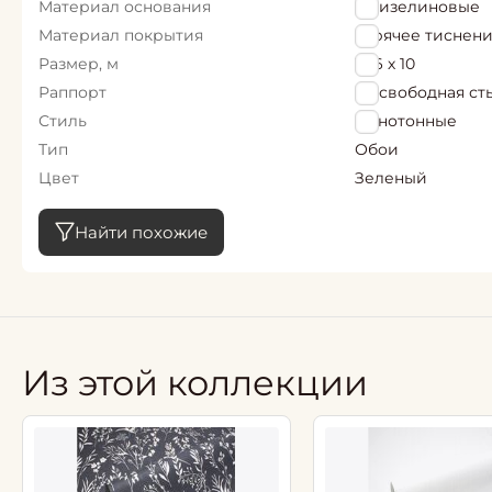
Материал основания
Флизелиновые
Материал покрытия
горячее тиснен
Размер, м
1,06 х 10
Раппорт
64 свободная ст
Стиль
Однотонные
Тип
Обои
Цвет
Зеленый
Найти похожие
Из этой коллекции