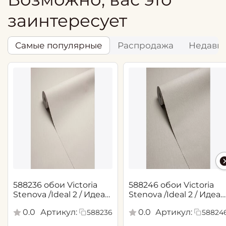
заинтересует
Самые популярные
Распродажа
Недавн
588236 обои Victoria
588246 обои Victoria
Stenova /Ideal 2 / Идеал
Stenova /Ideal 2 / Идеал
2(1,06*10,05 м)
2(1,06*10,05 м)
0.0
Артикул:
0.0
Артикул:
588236
58824