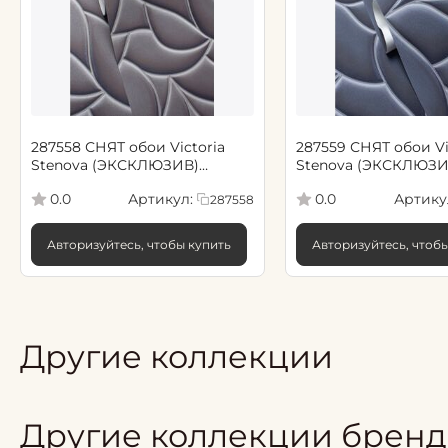
287558 СНЯТ обои Victoria
287559 СНЯТ обои Vi
Stenova (ЭКСКЛЮЗИВ)
Stenova (ЭКСКЛЮЗИ
/SENSO / ЧУВСТВО
/SENSO / ЧУВСТВО с
Артикул:
Артику
0.0
0.0
287558
коричневый
коричневый
Авторизуйтесь, чтобы купить
Авторизуйтесь, чтоб
Другие коллекции
Другие коллекции бренд