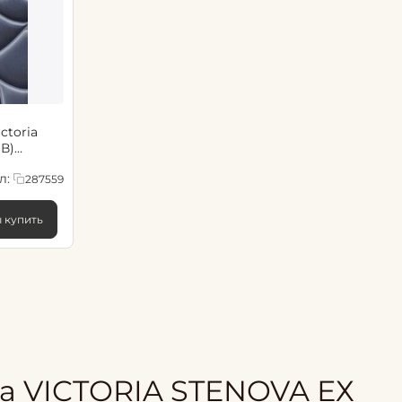
ctoria
В)
ине-
л:
287559
ы купить
а VICTORIA STENOVA ЕХ