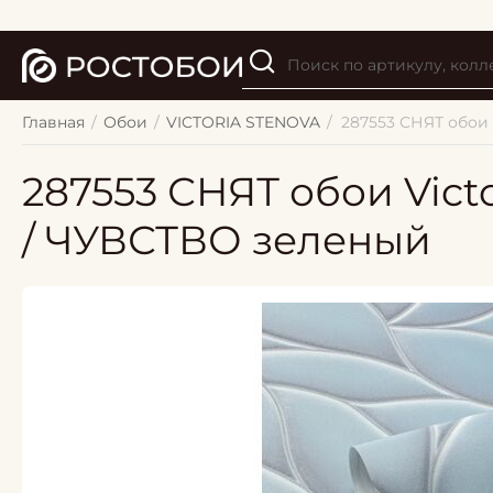
Главная
/
Обои
/
VICTORIA STENOVA
/
287553 СНЯТ обои
287553 СНЯТ обои Vic
/ ЧУВСТВО зеленый