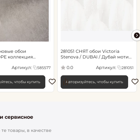
новые обои
281051 СНЯТ обои Victoria
РЕ коллекция
Stenova / DUBAI / Дубай мотив
.06х10.05, арт. 585577
cветло-бежевый
Артикул:
Артикул:
0.0
585577
281051
йтесь, чтобы купить
Авторизуйтесь, чтобы купить
 и сервисное
те товары, в качестве