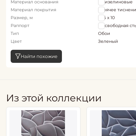
Материал основания
Флизелиновые
Материал покрытия
горячее тиснен
Размер, м
1,06 х 10
Раппорт
64 свободная ст
Тип
Обои
Цвет
Зеленый
Найти похожие
Из этой коллекции