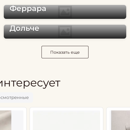
Феррара
Дольче
Показать еще
интересует
осмотренные