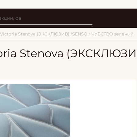
 Victoria Stenova (ЭКСКЛЮЗИВ) /SENSO / ЧУВСТВО зеленый
toria Stenova (ЭКСКЛЮЗ