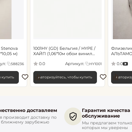
 Stenova
1001HY (GD) Бельгия / HYPE /
Флизели
6*10,05 м)
ХАЙП (1,06*10м обои винил
АЛЬТАМО
флиз) (6)
Сенсори 1
ул:
Артикул:
0.0
0.0
588236
HY1001
ы купить
Авторизуйтесь, чтобы купить
Авторизу
чественно доставляем
Гарантия качества
обслуживание
 производит доставку по
и ближнему зарубежью
Мы предлагаем только 
которых мы уверены