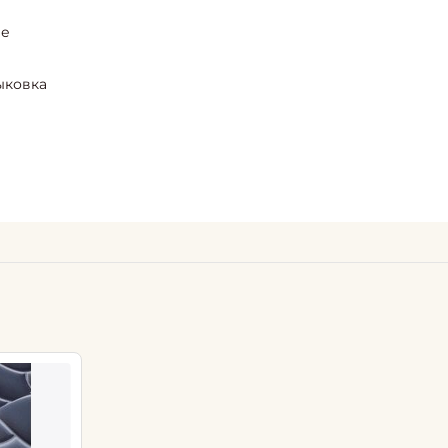
ие
ыковка