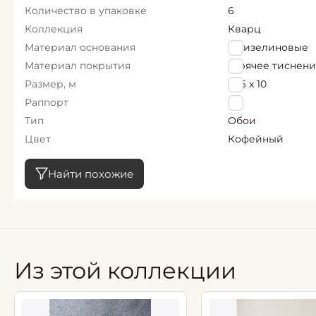
Количество в упаковке
6
Коллекция
Кварц
Материал основания
Флизелиновые
Материал покрытия
Горячее тиснен
Размер, м
1,06 х 10
Раппорт
0
Тип
Обои
Цвет
Кофейный
Найти похожие
Из этой коллекции