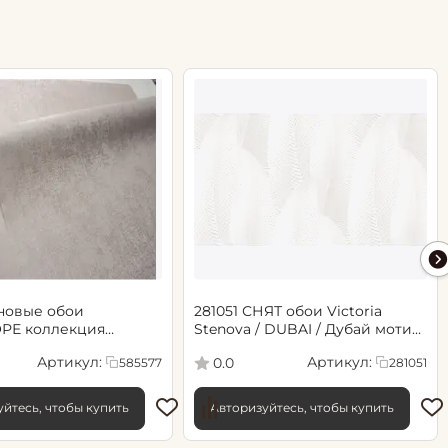
новые обои
281051 СНЯТ обои Victoria
РЕ коллекция
Stenova / DUBAI / Дубай мотив
.06х10.05, арт. 585577
cветло-бежевый
Артикул:
Артикул:
0.0
585577
281051
йтесь, чтобы купить
Авторизуйтесь, чтобы купить