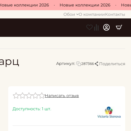
ые коллекции 2026
•
Новые коллекции 2026
•
Новые 
Обои
О компании
Контакты
варц
Артикул:
Поделиться
287366
Написать отзыв
Доступность:
1 шт.