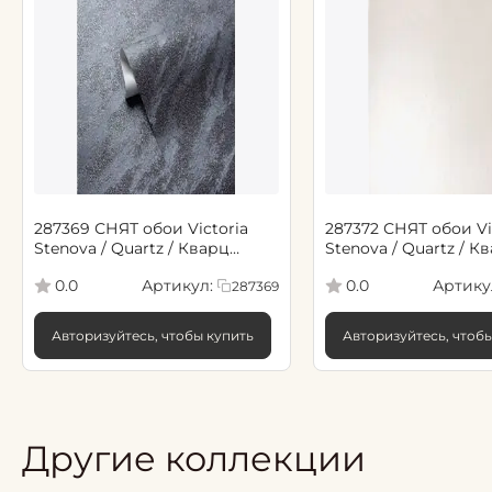
287369 СНЯТ обои Victoria
287372 СНЯТ обои Vi
Stenova / Quartz / Кварц
Stenova / Quartz / К
черный
с молоком
Артикул:
Артику
0.0
0.0
287369
Авторизуйтесь, чтобы купить
Авторизуйтесь, чтоб
Другие коллекции