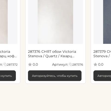
ctoria
287376 СНЯТ обои Victoria
287379 СНЯТ обои V
варц кофе
Stenova / Quartz / Кварц
Stenova /
капучино
черный
л:
Артикул:
0.0
0.0
287372
287376
ы купить
Авторизуйтесь, чтобы купить
Авторизу