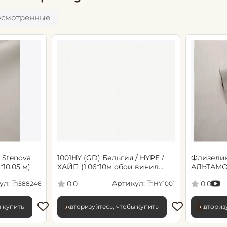
осмотренные
 Stenova
1001HY (GD) Бельгия / HYPE /
Флизели
6*10,05 м)
ХАЙП (1,06*10м обои винил
АЛЬТАМО
флиз) (6)
Сенсори 1
ул:
Артикул:
0.0
0.0
588246
HY1001
ы купить
Авторизуйтесь, чтобы купить
Авторизу