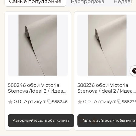
Самые популярные
Распродажа
Недавн
588246 обои Victoria
588236 обои Victoria
Stenova /Ideal 2 / Идеал
Stenova /Ideal 2 / Идеал
2(1,06*10,05 м)
2(1,06*10,05 м)
0.0
Артикул:
0.0
Артикул:
588246
58823
Авторизуйтесь, чтобы купить
Авторизуйтесь, чтобы купи