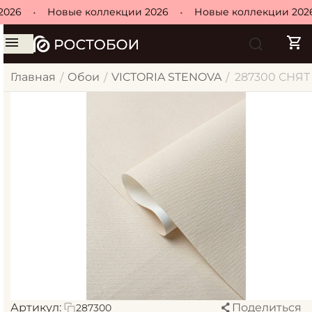
26
•
Новые коллекции 2026
•
Новые коллекции 2026
Главная
Обои
VICTORIA STENOVA
287300 СНЯТ о
/
/
/
Артикул:
Поделиться
287300