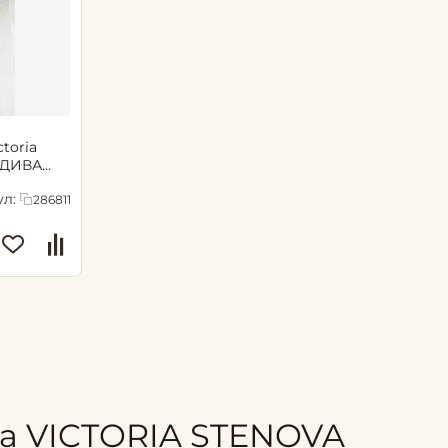
toria
/ ДИВА
л:
286811
а VICTORIA STENOVA