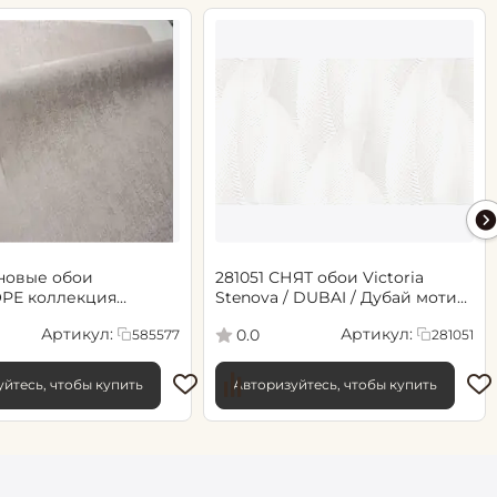
новые обои
281051 СНЯТ обои Victoria
РЕ коллекция
Stenova / DUBAI / Дубай мотив
.06х10.05, арт. 585577
cветло-бежевый
Артикул:
Артикул:
0.0
585577
281051
йтесь, чтобы купить
Авторизуйтесь, чтобы купить