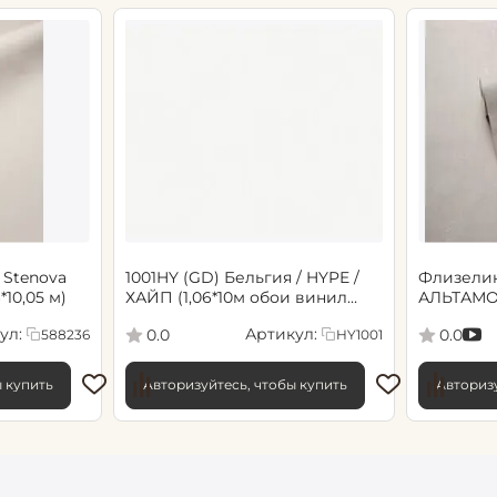
 Stenova
1001HY (GD) Бельгия / HYPE /
Флизели
6*10,05 м)
ХАЙП (1,06*10м обои винил
АЛЬТАМО
флиз) (6)
Сенсори 1
ул:
Артикул:
0.0
0.0
588236
HY1001
ы купить
Авторизуйтесь, чтобы купить
Авторизу