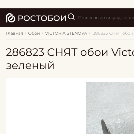
Главная
/
Обои
/
VICTORIA STENOVA
/
286823 СНЯТ обои 
286823 СНЯТ обои Vict
зеленый