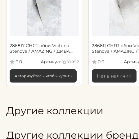
286817 СНЯТ обои Victoria
286811 СНЯТ обои Vic
Stenova / AMAZING / ДИВА
Stenova / AMAZING 
серый
кофе с молоком
Артикул:
Артику
0.0
0.0
286817
Нет в наличии
Авторизуйтесь, чтобы купить
Другие коллекции
Другие коллекции бренд