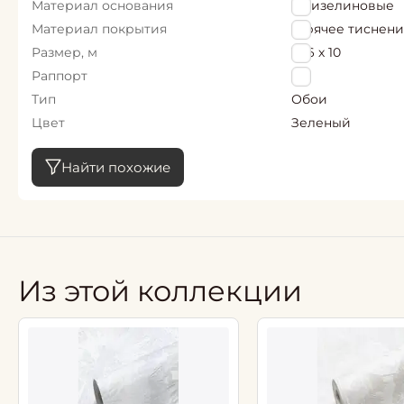
Материал основания
Флизелиновые
Материал покрытия
Горячее тиснен
Размер, м
1,06 х 10
Раппорт
0
Тип
Обои
Цвет
Зеленый
Найти похожие
Из этой коллекции