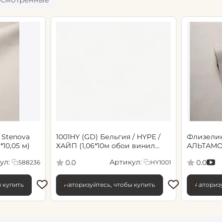
 Stenova
1001HY (GD) Бельгия / HYPE /
Флизели
6*10,05 м)
ХАЙП (1,06*10м обои винил
АЛЬТАМО
флиз) (6)
Сенсори 1
ул:
Артикул:
0.0
0.0
588236
HY1001
ы купить
Авторизуйтесь, чтобы купить
Авторизу