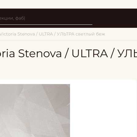
Victoria Stenova / ULTRA / УЛЬТРА светлый беж
ria Stenova / ULTRA / У