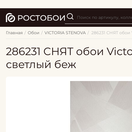
Главная
/
Обои
/
VICTORIA STENOVA
/
286231 СНЯТ обои 
286231 СНЯТ обои Victo
светлый беж