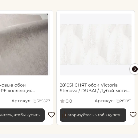
новые обои
281051 СНЯТ обои Victoria
РЕ коллекция
Stenova / DUBAI / Дубай мотив
.06х10.05, арт. 585577
cветло-бежевый
Артикул:
Артикул:
0.0
585577
281051
йтесь, чтобы купить
Авторизуйтесь, чтобы купить