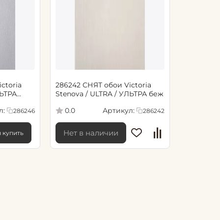
ctoria
286242 СНЯТ обои Victoria
ЛЬТРА
Stenova / ULTRA / УЛЬТРА беж
л:
Артикул:
0.0
286246
286242
Нет в наличии
ы купить