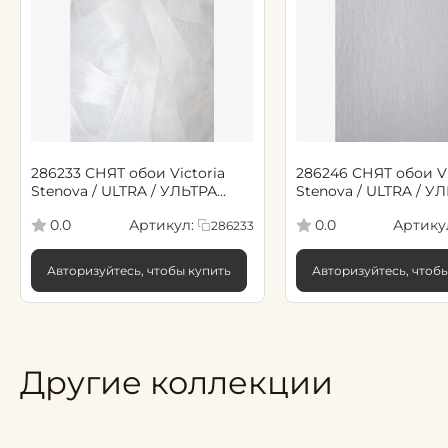
286233 СНЯТ обои Victoria
286246 СНЯТ обои Vi
Stenova / ULTRA / УЛЬТРА
Stenova / ULTRA / У
светло зеленый
капучино
Артикул:
Артику
0.0
0.0
286233
Авторизуйтесь, чтобы купить
Авторизуйтесь, чтоб
Другие коллекции