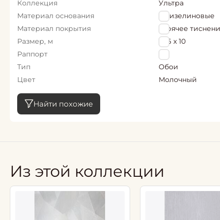
Коллекция
Ультра
Материал основания
Флизелиновые
Материал покрытия
горячее тиснен
Размер, м
1,06 х 10
Раппорт
0
Тип
Обои
Цвет
Молочный
Найти похожие
Из этой коллекции