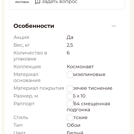
Задать вопрос
Особенности
Акция
Да
Вес, кг
2,5
Количество в
6
упаковке
Коллекция
Космонавт
Материал
Флизелиновые
основания
Материал покрытия
Горячее тиснение
Размер, м
1,06 х 10
Раппорт
32/64 смещенная
подгонка
Стиль
Детские
Тип
Обои
Цвет
Белый