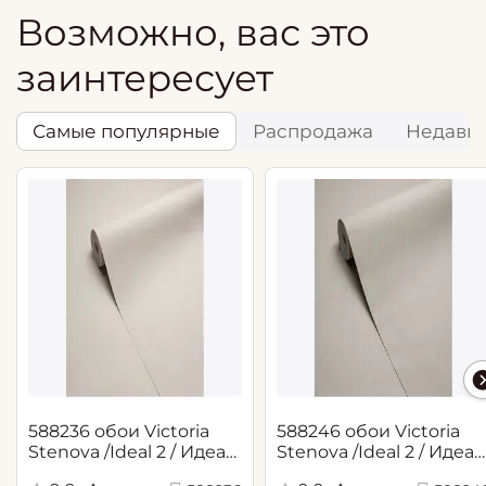
Возможно, вас это
заинтересует
Самые популярные
Распродажа
Недавн
588236 обои Victoria
588246 обои Victoria
Stenova /Ideal 2 / Идеал
Stenova /Ideal 2 / Идеал
2(1,06*10,05 м)
2(1,06*10,05 м)