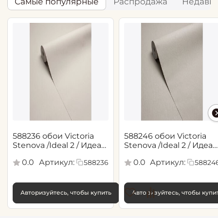
Самые популярные
Распродажа
Недавн
588236 обои Victoria
588246 обои Victoria
Stenova /Ideal 2 / Идеал
Stenova /Ideal 2 / Идеал
2(1,06*10,05 м)
2(1,06*10,05 м)
0.0
Артикул:
0.0
Артикул:
588236
58824
Авторизуйтесь, чтобы купить
Авторизуйтесь, чтобы купи