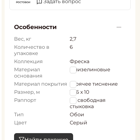
Задать вопрос
Особенности
Вес, кг
2,7
Количество в
6
упаковке
Коллекция
Фреска
Материал
Флизелиновые
основания
Материал покрытия
горячее тиснение
Размер, м
1,06 х 10
Раппорт
64 свободная
стыковка
Тип
Обои
Цвет
Серый
Найти похожие