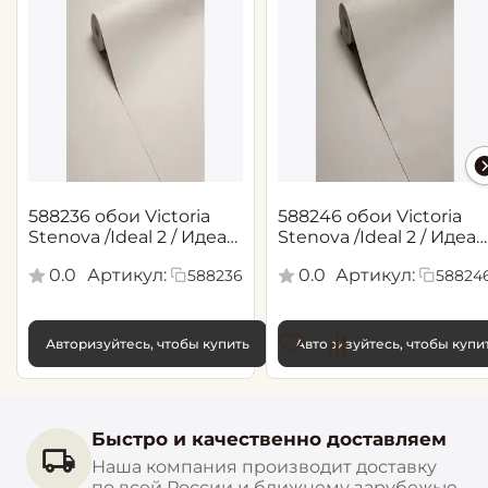
588236 обои Victoria
588246 обои Victoria
Stenova /Ideal 2 / Идеал
Stenova /Ideal 2 / Идеал
2(1,06*10,05 м)
2(1,06*10,05 м)
0.0
Артикул:
0.0
Артикул:
588236
58824
Авторизуйтесь, чтобы купить
Авторизуйтесь, чтобы купи
Быстро и качественно доставляем
Наша компания производит доставку
по всей России и ближнему зарубежью