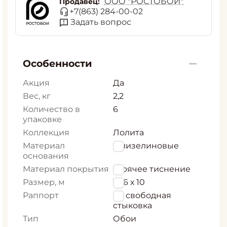
ООО "РОСТОБОИ"
Продавец:
+7(863) 284-00-02
Задать вопрос
Особенности
Акция
Да
Вес, кг
2,2
Количество в
6
упаковке
Коллекция
Лолита
Материал
Флизелиновые
основания
Материал покрытия
Горячее тиснение
Размер, м
1,06 х 10
Раппорт
64 свободная
стыковка
Тип
Обои