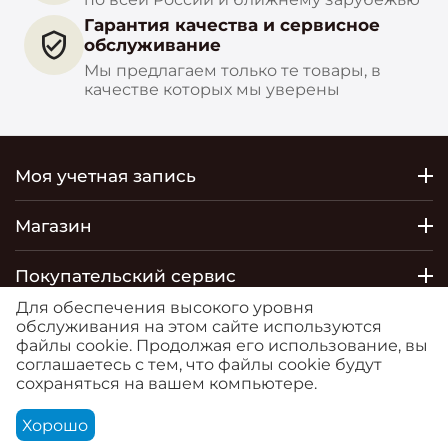
Гарантия качества и сервисное
обслуживание
Мы предлагаем только те товары, в
качестве которых мы уверены
Моя учетная запись
Магазин
Покупательский сервис
Для обеспечения высокого уровня
Контакты
обслуживания на этом сайте используются
файлы cookie. Продолжая его использование, вы
соглашаетесь с тем, что файлы cookie будут
© 2026 РОСТОБОИ ДВО. Сайт
сохраняться на вашем компьютере.
https://moreoboev.ru
является маркетплейсом, на
котором представлен товар компании ООО
Хорошо
"Ростобои" и ИП Деминова Василия Олеговича.
Корзина
Аккаунт
Контакты
Меню
Найти