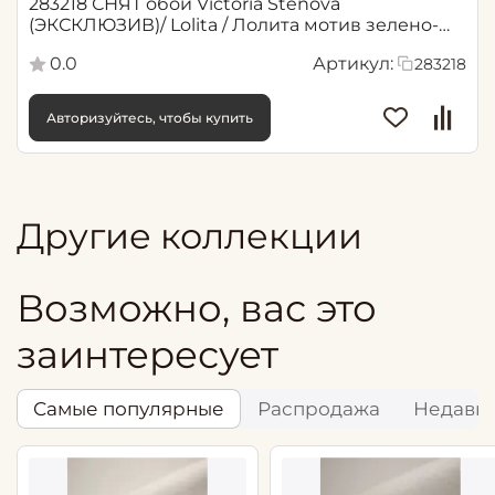
283218 СНЯТ обои Victoria Stenova
(ЭКСКЛЮЗИВ)/ Lolita / Лолита мотив зелено-
коричневый, , Рул.
0.0
Артикул:
283218
Авторизуйтесь, чтобы купить
Другие коллекции
Возможно, вас это
заинтересует
Самые популярные
Распродажа
Недавн