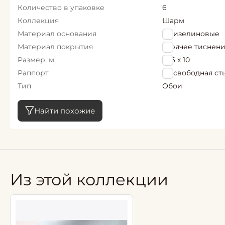
Количество в упаковке
6
Коллекция
Шарм
Материал основания
Флизелиновые
Материал покрытия
горячее тиснен
Размер, м
1,06 х 10
Раппорт
64 свободная ст
Тип
Обои
Найти похожие
Из этой коллекции