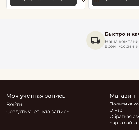
Быстро и ка
Наша компания
всей России 
Моя учетная запись
Магазин
Политика к
Войти
О нас
Создать учетную запись
Обратная св
Карта сайта
© 2026 РОСТОБОИ ДВО. Сайт
https://moreoboev.ru
являет