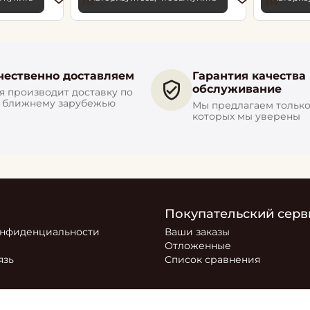
чественно доставляем
Гарантия качества
обслуживание
 производит доставку по
и ближнему зарубежью
Мы предлагаем только 
которых мы уверены
Покупательский серв
онфиденциальности
Ваши заказы
Отложенные
язь
Список сравнения
ся маркетплейсом, на котором представлен товар компани