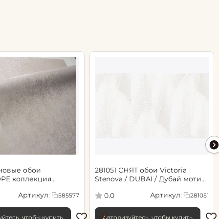
новые обои
281051 СНЯТ обои Victoria
РЕ коллекция
Stenova / DUBAI / Дубай мотив
.06х10.05, арт. 585577
cветло-бежевый
Артикул:
Артикул:
0.0
585577
281051
йтесь, чтобы купить
Авторизуйтесь, чтобы купить