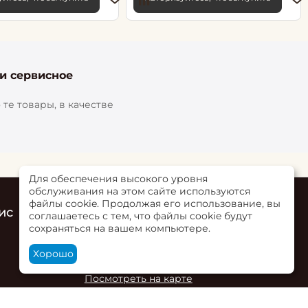
 и сервисное
те товары, в качестве
Для обеспечения высокого уровня
обслуживания на этом сайте используются
файлы cookie. Продолжая его использование, вы
ис
Контакты
соглашаетесь с тем, что файлы cookie будут
сохраняться на вашем компьютере.
г. Ольгинская, ул. Верхне-Луговая 73Б,
пом. 2
Хорошо
+7 (863) 284-00-02
Посмотреть на карте
и ООО "Ростобои" и ИП Деминова Василия Олеговича.