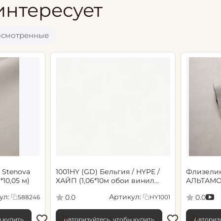
интересует
осмотренные
 Stenova
1001HY (GD) Бельгия / HYPE /
Флизели
6*10,05 м)
ХАЙП (1,06*10м обои винил
АЛЬТАМО
флиз) (6)
Сенсори 1
ул:
Артикул:
0.0
0.0
588246
HY1001
ы купить
Авторизуйтесь, чтобы купить
Авторизу