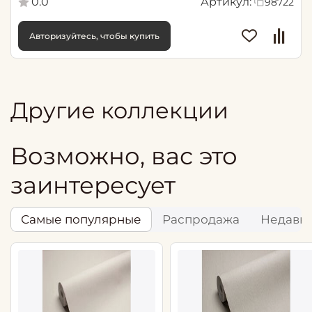
0.0
Артикул:
98722
Авторизуйтесь, чтобы купить
Другие коллекции
Возможно, вас это
заинтересует
Самые популярные
Распродажа
Недавн