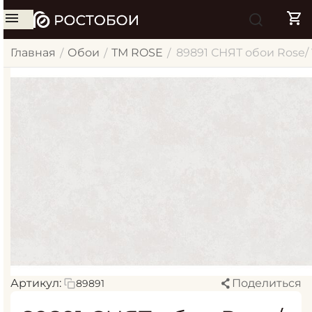
Главная
Обои
ТМ ROSE
89891 СНЯТ обои Rose/
/
/
/
Артикул:
Поделиться
89891