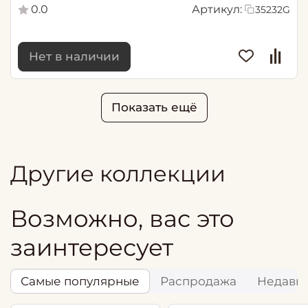
0.0
Артикул:
35232G
Нет в наличии
Показать ещё
Другие коллекции
Возможно, вас это
заинтересует
Самые популярные
Распродажа
Недавн