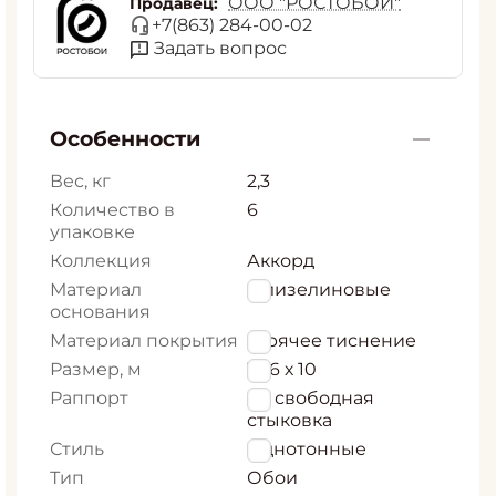
ООО "РОСТОБОИ"
Продавец:
+7(863) 284-00-02
Задать вопрос
Особенности
Вес, кг
2,3
Количество в
6
упаковке
Коллекция
Аккорд
Материал
Флизелиновые
основания
Материал покрытия
Горячее тиснение
Размер, м
1,06 х 10
Раппорт
64 свободная
стыковка
Стиль
Однотонные
Тип
Обои