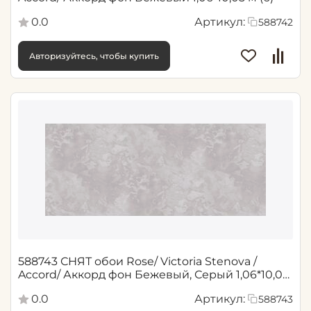
0.0
Артикул:
588742
Авторизуйтесь, чтобы купить
588743 СНЯТ обои Rose/ Victoria Stenova /
Accord/ Аккорд фон Бежевый, Серый 1,06*10,05
м (6)
0.0
Артикул:
588743