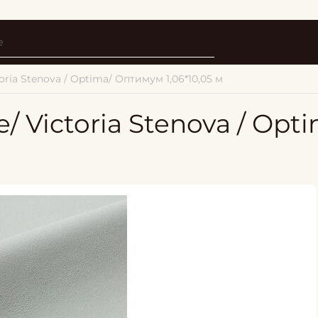
ria Stenova / Optima/ Оптимум 1,06*10,05 м
 Victoria Stenova / Opti