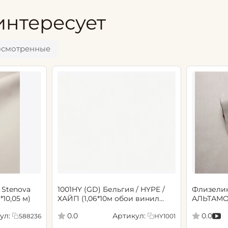
интересует
осмотренные
 Stenova
1001HY (GD) Бельгия / HYPE /
Флизели
6*10,05 м)
ХАЙП (1,06*10м обои винил
АЛЬТАМО
флиз) (6)
Сенсори 1
ул:
Артикул:
0.0
0.0
588236
HY1001