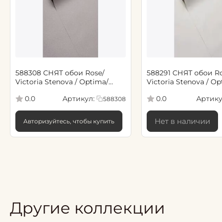
588308 СНЯТ обои Rose/
588291 СНЯТ обои Rose/
Victoria Stenova / Optima/
Victoria Stenova / Op
Оптимум 1,06*10,05 м
Оптимум 1,06*10,05 м
Артикул:
Артику
0.0
0.0
588308
Нет в наличии
Авторизуйтесь, чтобы купить
Другие коллекции