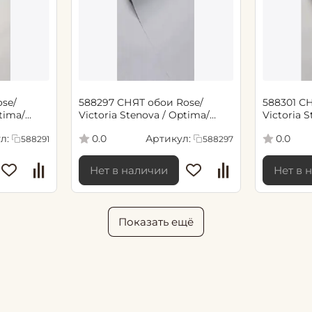
588297 СНЯТ обои Rose/
588301 СНЯТ обои
tima/
Victoria Stenova / Optima/
Victoria 
Оптимум 1,06*10,05 м
Оптимум 1
л:
Артикул:
0.0
0.0
588291
588297
Нет в наличии
Нет в 
Показать ещё