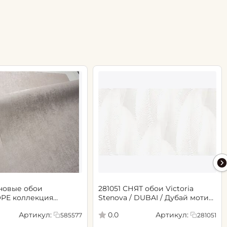
новые обои
281051 СНЯТ обои Victoria
РЕ коллекция
Stenova / DUBAI / Дубай мотив
.06х10.05, арт. 585577
cветло-бежевый
Артикул:
Артикул:
0.0
585577
281051