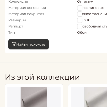
Коллекция
Оптимум
Материал основания
Флизелиновые
Материал покрытия
Горячее тиснен
Размер, м
1,06 х 10
Раппорт
64 свободная ст
Тип
Обои
Найти похожие
Из этой коллекции