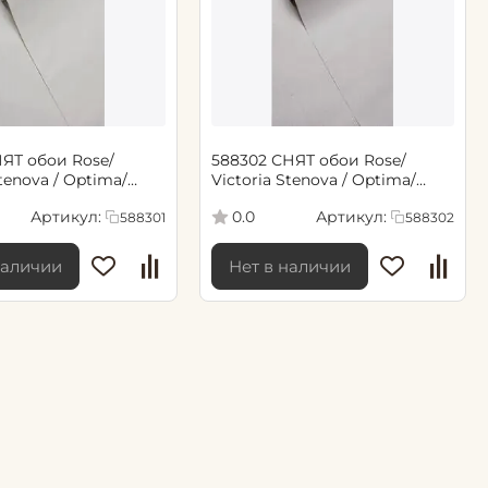
 Rose/
588302 СНЯТ обои Rose/
Stenova / Optima/
Victoria Stenova / Optima/
,06*10,05 м
Оптимум 1,06*10,05 м
Артикул:
Артикул:
0.0
588301
588302
наличии
Нет в наличии