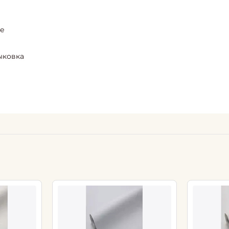
ие
ыковка