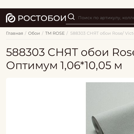
Главная
/
Обои
/
ТМ ROSE
/
588303 СНЯТ обои Rose/ Victo
588303 СНЯТ обои Rose/
Оптимум 1,06*10,05 м