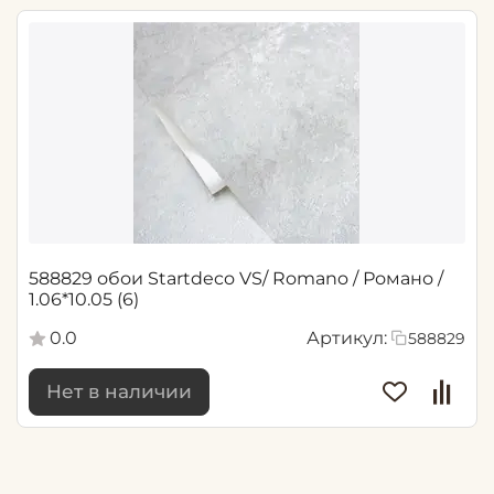
588829 обои Startdeco VS/ Romano / Романо /
1.06*10.05 (6)
0.0
Артикул:
588829
Нет в наличии