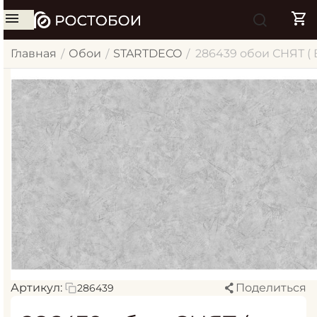
Главная
Обои
STARTDECO
286439 обои СНЯТ (
/
/
/
Артикул:
Поделиться
286439