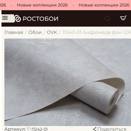
26
•
Новые коллекции 2026
•
Новые коллекции 2026
Главная
Обои
OVK
11242-01 Андромеда фон 1,0
/
/
/
Артикул:
Поделиться
11242-01